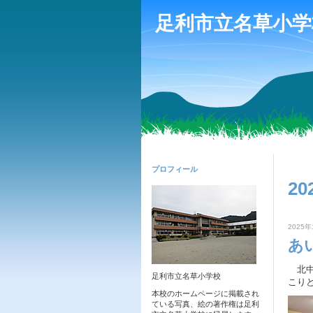
足利市立名草小学
プロフィール
20
2025年
あ
北中
足利市立名草小学校
こり
本校のホームページに掲載され
ている写真、絵の著作権は足利