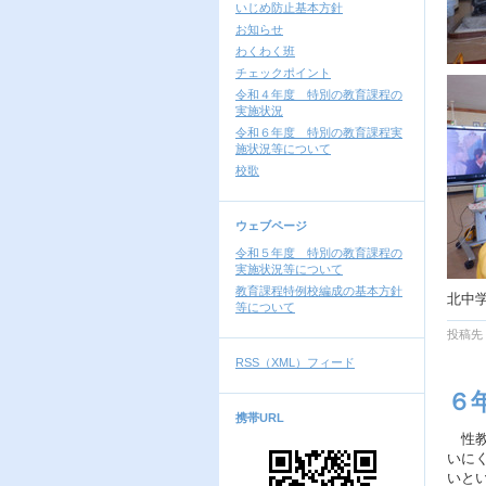
いじめ防止基本方針
お知らせ
わくわく班
チェックポイント
令和４年度 特別の教育課程の
実施状況
令和６年度 特別の教育課程実
施状況等について
校歌
ウェブページ
令和５年度 特別の教育課程の
実施状況等について
教育課程特例校編成の基本方針
北中
等について
投稿先
RSS（XML）フィード
６
携帯URL
性教
いに
いと