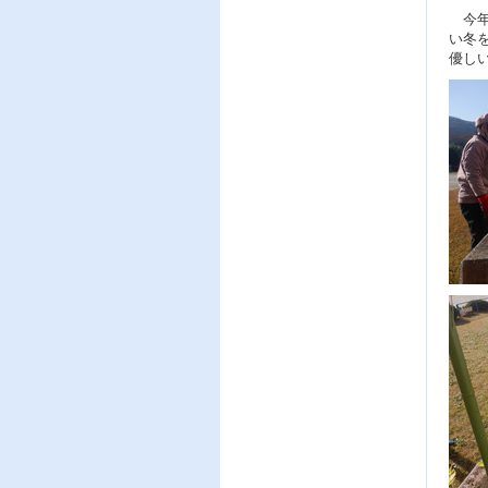
今年
い冬
優し