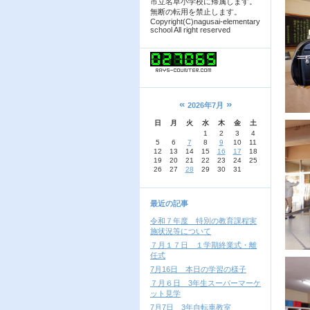
市立名草小学校に帰属します。
無断の転用を禁止します。
Copyright(C)nagusai-elementary
school All right reserved
«
»
2026年7月
日
月
火
水
木
金
土
1
2
3
4
5
6
7
8
9
10
11
12
13
14
15
16
17
18
19
20
21
22
23
24
25
26
27
28
29
30
31
最近の記事
令和７年度 特別の教育課程実
施状況等について
７月１７日 １学期終業式・離
任式
7月16日 本日の学習の様子
７月６日 3年生スーパーマーケ
ット見学
7月7日 3年自転車教室