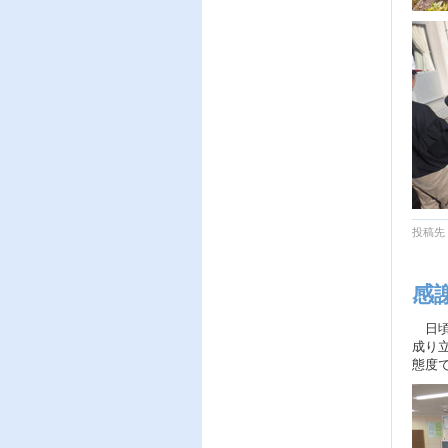
投稿先
感
日頃
成り
態度