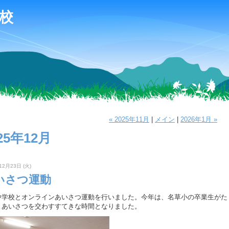
校
« 2025年11月
|
メイン
|
2026年1月 »
25年12月
12月23日 (火)
いさつ運動
学校とオンラインあいさつ運動を行いました。今年は、名草小の卒業生がた
とあいさつを交わすすてきな時間となりました。